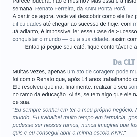
Parece loucura, não é mesmo? Mas essa é a histó
semana,
Renato Ferreira
, da
KNN Ponta Porã
.
A partir de agora, você vai descobrir como ele fez
dificuldades
até chegar ao sucesso de hoje, com
m
Já adianto, é impossível ler esse Case de Sucess
conquistar o mundo — ou a sua cidade
, assim com
Então já pegue seu café, fique confortável e 
Da CLT
Muitas vezes, apenas
um ato de coragem pode mu
foi com o Renato que, após 14 anos trabalhando c
Ele resolveu que iria, finalmente, realizar o seu
son
no ramo da educação. Aliás, se tem algo que ele 
de sua.
“
Eu sempre sonhei em ter o meu próprio negócio. 
mundo. Eu trabalhei muito tempo em farmácia, gos
pudesse ser nesses ramos, nunca imaginei que fo
quis e eu consegui abrir a minha escola KNN
.”