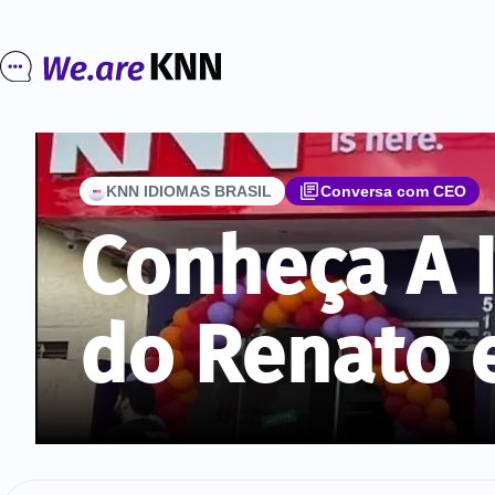
KNN IDIOMAS BRASIL
Conversa com CEO
Conheça A I
do Renato 