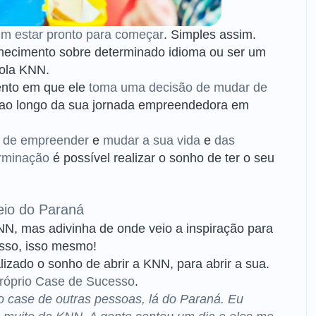
um estar pronto para começar
. Simples assim.
hecimento sobre determinado idioma ou ser um
cola KNN.
nto em que ele
toma uma decisão de mudar de
o longo da sua jornada empreendedora em
 de empreender
e
mudar a sua vida
e
das
rminação
é possível realizar o sonho de ter o seu
eio do Paraná
, mas adivinha de onde veio a inspiração para
esso, isso mesmo!
izado o sonho de abrir a KNN, para abrir a sua.
próprio Case de Sucesso
.
 o case de outras pessoas, lá do Paraná. Eu