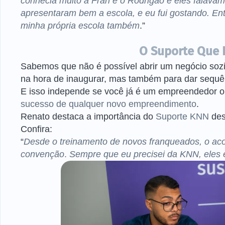
conhecia muito a Fran e o Rodrigão e eles falava
apresentaram bem a escola, e eu fui gostando. Entã
minha própria escola também
.”
O Suporte Que F
Sabemos que não é possível abrir um negócio soz
na hora de inaugurar, mas também para dar sequ
E isso independe se você já é um empreendedor 
sucesso de qualquer novo empreendimento
.
Renato destaca a importância do
Suporte KNN
des
Confira:
“
Desde o treinamento de novos franqueados, o a
convenção
.
Sempre que eu precisei da KNN, eles 