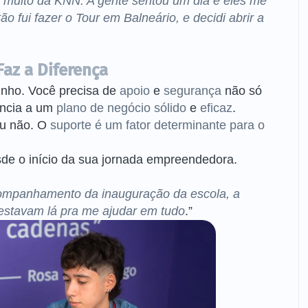
m muito da KNN. A gente sentou um dia e eles me
o fui fazer o Tour em Balneário, e decidi abrir a
az a Diferença
inho. Você precisa de
apoio
e
segurança
não só
ência a um
plano de negócio sólido
e
eficaz
.
ou não. O
suporte é um fator determinante para o
de o início da sua jornada empreendedora.
companhamento da inauguração da escola, a
estavam lá pra me ajudar em tudo
.”