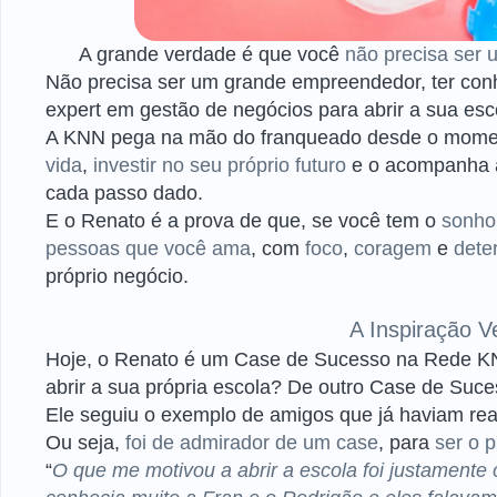
A grande verdade é que você
não precisa ser 
Não precisa ser um grande empreendedor, ter con
expert em gestão de negócios para abrir a sua es
A KNN pega na mão do franqueado desde o mome
vida
,
investir no seu próprio futuro
e o acompanha a
cada passo dado.
E o Renato é a prova de que, se você tem o
sonho
pessoas que você ama
, com
foco
,
coragem
e
dete
próprio negócio.
A Inspiração V
Hoje, o Renato é um Case de Sucesso na Rede KNN
abrir a sua própria escola? De outro Case de Suc
Ele seguiu o exemplo de amigos que já haviam real
Ou seja,
foi de admirador de um case
, para
ser o 
“
O que me motivou a abrir a escola foi justamente