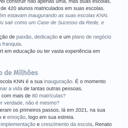
ível construir não apenas uma, mas duas escolas.
s de 420 alunos matriculados em suas escolas.
bém estavam inaugurando as suas escolas KNN.
uiu sair como um Case de Sucesso da Rede, e
ação de
paixão
,
dedicação
e um
plano de negócio
 franquia
.
rt em educação ou ter vasta experiência em
o de Milhões
scola KNN é a sua
inauguração
. É o momento
mar a vida
de tantas outras pessoas.
a com mais de
80 matrículas?
er verdade, não é mesmo?
eram os primeiros passos, lá em 2021, na sua
a
e
emoção
, logo em sua estreia.
a
implementação
e
crescimento da escola
, Renato