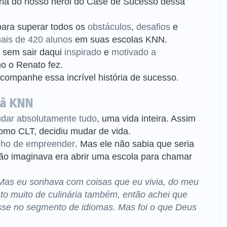
ria do nosso herói do Case de Sucesso dessa
 para superar todos os
obstáculos
,
desafios
e
ais de 420 alunos
em suas escolas KNN.
o sem sair daqui
inspirado
e
motivado a
o o Renato fez.
acompanhe essa incrível história de sucesso.
 à KNN
dar absolutamente tudo
, uma vida inteira. Assim
omo CLT, decidiu mudar de vida.
ho de empreender
. Mas ele não sabia que seria
não imaginava era abrir uma escola para chamar
Mas eu sonhava com coisas que eu vivia, do meu
to muito de culinária também, então achei que
sse no segmento de idiomas. Mas foi o que Deus