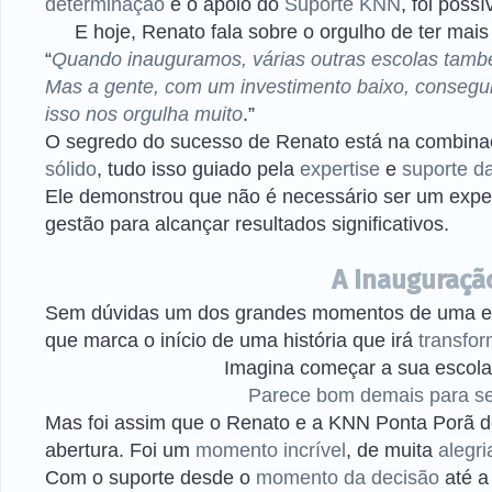
determinação
e o apoio do
Suporte KNN
, foi poss
E hoje, Renato fala sobre o orgulho de ter mai
“
Quando inauguramos, várias outras escolas tam
Mas a gente, com um investimento baixo, conseg
isso nos orgulha muito
.”
O segredo do sucesso de Renato está na combin
sólido
, tudo isso guiado pela
expertise
e
suporte da
Ele demonstrou que não é necessário ser um expe
gestão para alcançar resultados significativos.
A Inauguraçã
Sem dúvidas um dos grandes momentos de uma e
que marca o início de uma história que irá
transfor
Imagina começar a sua escol
Parece bom demais para s
Mas foi assim que o Renato e a KNN Ponta Porã d
abertura. Foi um
momento incrível
, de muita
alegri
Com o suporte desde o
momento da decisão
até 