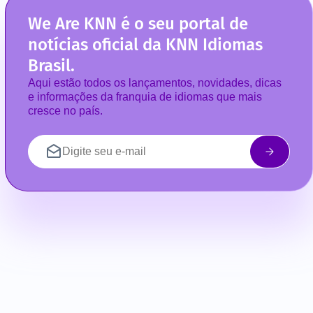
We Are KNN é o seu portal de
notícias oficial da KNN Idiomas
Brasil.
Aqui estão todos os lançamentos, novidades, dicas
e informações da franquia de idiomas que mais
cresce no país.