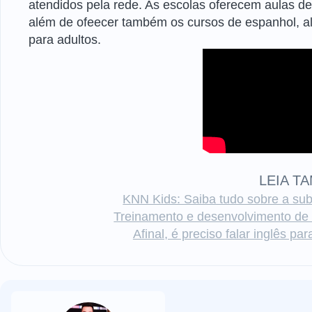
atendidos pela rede. As escolas oferecem aulas d
além de ofeecer também os cursos de espanhol, ale
para adultos.
LEIA T
KNN Kids: Saiba tudo sobre a subm
Treinamento e desenvolvimento de 
Afinal, é preciso falar inglês p