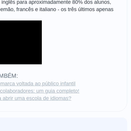
e inglês para aproximadamente 80% dos alunos,
mão, francês e italiano - os três últimos apenas
AMBÉM:
arca voltada ao público infantil
colaboradores: um guia completo!
ara abrir uma escola de idiomas?