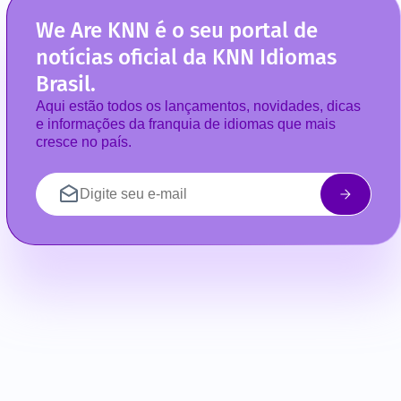
We Are KNN é o seu portal de
notícias oficial da KNN Idiomas
Brasil.
Aqui estão todos os lançamentos, novidades, dicas
e informações da franquia de idiomas que mais
cresce no país.