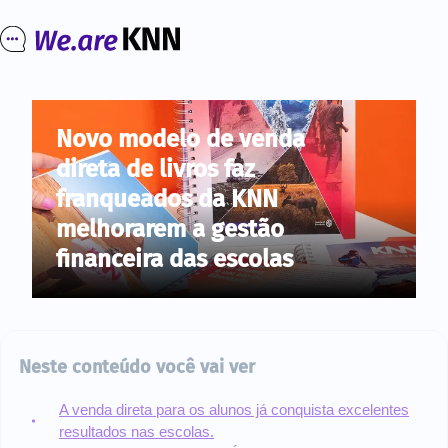
Novo modelo de venda
direta de livros faz
franqueados da KNN
melhorarem a gestão
financeira das escolas
Neste conteúdo você vai ver
A venda direta para os alunos já conquista excelentes
resultados nas escolas.