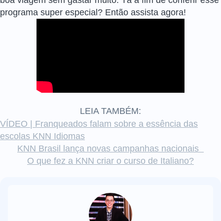
programa super especial? Então assista agora!
LEIA TAMBÉM:
VÍDEO | Franqueados falam sobre a essência das
escolas KNN Idiomas
KNN Brasil lança novas campanhas nacionais
O que fez a KNN criar o curso de Italiano?