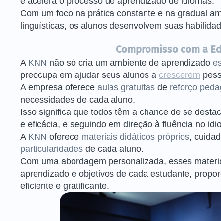
e acelera o processo de aprendizado de idiomas.
Com um foco na prática constante e na gradual am
linguísticas, os alunos desenvolvem suas habilidad
Compromisso com a Ed
A
KNN
não só cria um ambiente de aprendizado
e
preocupa em ajudar seus alunos a
crescerem
pesso
A empresa oferece
aulas gratuitas
de
reforço peda
necessidades de cada aluno.
Isso significa que todos têm a chance de se desta
e eficácia, e seguindo em direção à fluência no idi
A
KNN
oferece
materiais didáticos próprios
, cuida
particularidades
de cada aluno.
Com uma abordagem personalizada, esses materiai
aprendizado e objetivos de cada estudante, propo
eficiente e gratificante.