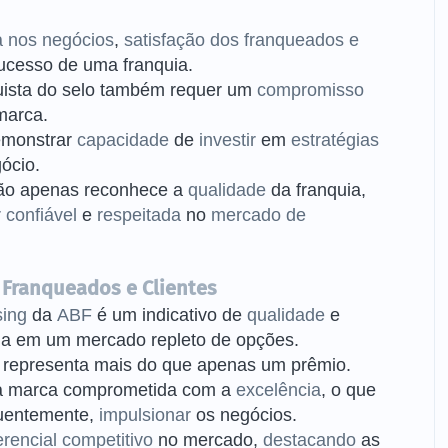
a nos negócios
,
satisfação dos franqueados e
sucesso de uma franquia.
uista do selo também requer um
compromisso
marca.
emonstrar
capacidade
de
investir
em
estratégias
gócio.
o apenas reconhece a
qualidade
da franquia,
r confiável
e
respeitada
no
mercado de
 Franqueados e Clientes
sing
da
ABF
é um indicativo de
qualidade
e
quia em um mercado repleto de opções.
representa mais do que apenas um prêmio.
a marca comprometida com a
excelência
, o que
quentemente,
impulsionar
os negócios.
erencial competitivo
no mercado,
destacando
as