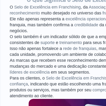
O Que Significa o Selo de Exce
O
Selo de Excelência em Franchising
, da
Associaçã
reconhecimento
muito desejado no universo das
f
Ele não apenas representa a
excelência operacion
franquia, mas também confirma a
credibilidade
da m
negócios.
O selo também
é um indicador sólido de que a e
consistentes de
suporte
e
treinamento
para seus f
Isso não apenas fortalece a
rede de franquias
, ma
cada unidade, promovendo um ambiente de colabo
As marcas que recebem esse reconhecimento de
mudanças do mercado e uma dedicação constante à
líderes de excelência
em seus segmentos.
Para os clientes, o
Selo de Excelência em Franchi
confiança
, indicando que estão escolhendo uma f
produtos ou serviços, mas também por seu
compr
atendimento ao cliente.