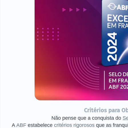
Critérios para O
Não pense que a conquista do
S
A
ABF
estabelece
critérios rigorosos
que as franqu