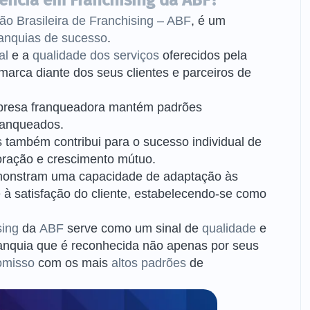
lência em Franchising da ABF?
o Brasileira de Franchising – ABF
, é um
ranquias de sucesso
.
al
e a
qualidade dos serviços
oferecidos pela
arca diante dos seus clientes e parceiros de
mpresa franqueadora mantém padrões
ranqueados.
s também contribui para o sucesso individual de
ração e crescimento mútuo.
monstram uma capacidade de
adaptação às
 satisfação do cliente, estabelecendo-se como
sing
da
ABF
serve como um sinal de
qualidade
e
ranquia que é reconhecida não apenas por seus
omisso
com os mais
altos padrões
de