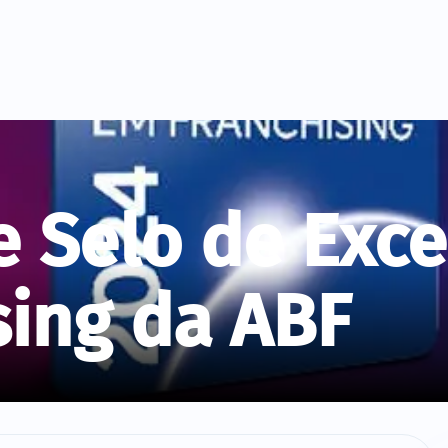
 Selo de Exce
sing da ABF