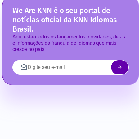
We Are KNN é o seu portal de
notícias oficial da KNN Idiomas
Brasil.
Aqui estão todos os lançamentos, novidades, dicas
e informações da franquia de idiomas que mais
cresce no país.