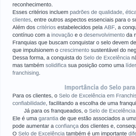
reconhecimento.
Esses critérios incluem
padrões de qualidade
,
étic
clientes
, entre outros aspectos essenciais para o 
Além dos
critérios
estabelecidos pela
ABF
, a conq
contínuo com a
inovação
e o
desenvolvimento
da 
Franquias que buscam conquistar o selo devem d
que impulsionem o
crescimento
sustentável do ne
Dessa forma, a conquista do
Selo de Excelência
nã
mas também
solidifica
sua posição como uma
líde
franchising
.
Importância do Selo para
Para os clientes, o
Selo de Excelência em Franchi
confiabilidade
, facilitando a escolha de uma fran
Já para os franqueados, o
Selo de Excelência
Ele é uma
garantia
de que estão associados a um
pode aumentar a
confiança
dos clientes e, conse
O
Selo de Excelência
também é um importante
dif